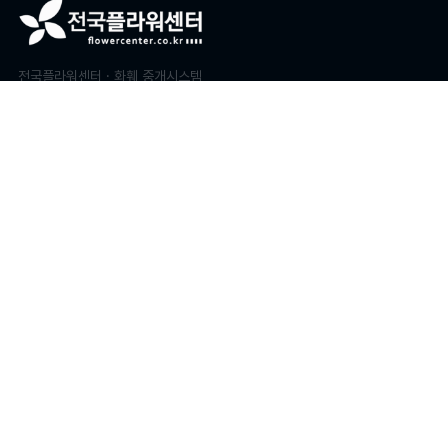
전국플라워센터 · 화훼 중개시스템
운영: (주)플라시스템 / FLASYSTEM
사업자등록번호 : 605-86-23194
대표이사 : 김태진
주소 : 부산광역시 남구 남동천로 128, 1821호(문현동, 부산국제금융센터
BIFC2)
바로가기
문의하기
개인정보처리방침
이용약관
인트라넷
화원사 가입
1544-6487
COPYRIGHT ⓒ 2026. 전국플라워센터. ALL RIGHT RESERVED